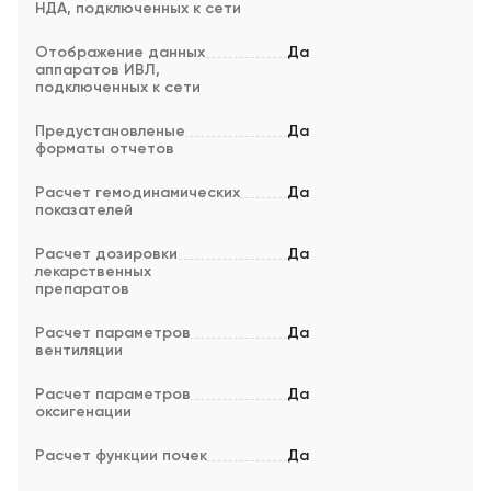
НДА, подключенных к сети
Отображение данных
Да
аппаратов ИВЛ,
подключенных к сети
Предустановленые
Да
форматы отчетов
Расчет гемодинамических
Да
показателей
Расчет дозировки
Да
лекарственных
препаратов
Расчет параметров
Да
вентиляции
Расчет параметров
Да
оксигенации
Расчет функции почек
Да