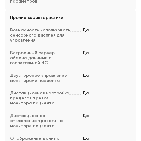
параметров
Прочие характеристики
Возможность использовать
Да
сенсорного дисплея для
управления
Встроенный сервер
Да
обмена данными с
госпитальной ИС
Двусторонее управление
Да
мониторами пациента
Дистанционная настройка
Да
пределов тревог
монитора пациента
Дистанционное
Да
отключение тревоги на
мониторе пациента
Отображение данных
Да