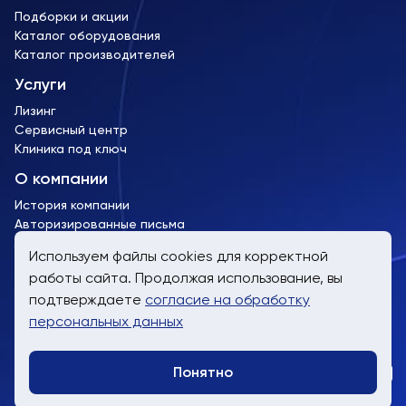
Подборки и акции
Каталог оборудования
Каталог производителей
Услуги
Лизинг
Сервисный центр
Клиника под ключ
О компании
История компании
Авторизированные письма
Лицензии и сертификаты
Используем файлы cookies для корректной
работы сайта. Продолжая использование, вы
пн-пт, 9:00 до 19:00
подтверждаете
согласие на обработку
8 (800) 707-61-24
персональных данных
info@trimm.ru
Понятно
Telegra
WhatsA
Заказат