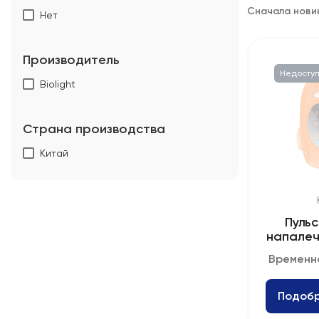
Сначала нови
Нет
Производитель
Недосту
Biolight
Страна производства
Китай
Пуль
напалечн
Временн
Подобр