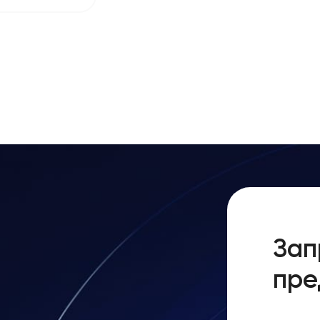
Зап
пре