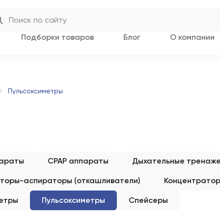
Подборки товаров
Блог
О компании
Пульсоксиметры
параты
CPAP аппараты
Дыхательные тренаж
торы-аспираторы (откашливатели)
Концентратор
етры
Пульсоксиметры
Спейсеры