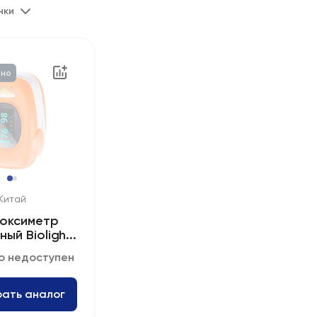
нки
пно
Китай
соксиметр
ый Bioligh...
о недоступен
ать аналог