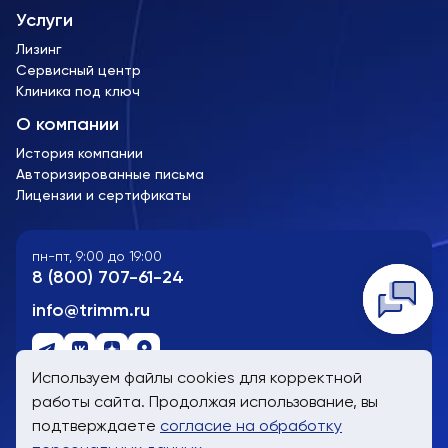
Услуги
Лизинг
Сервисный центр
Клиника под ключ
О компании
История компании
Авторизированные письма
Лицензии и сертификаты
пн-пт, 9:00 до 19:00
8 (800) 707-61-24
Telegra
WhatsA
Заказат
info@trimm.ru
Используем файлы cookies для корректной
работы сайта. Продолжая использование, вы
Сайт носит информационный характер и не является
подтверждаете
согласие на обработку
публичной офертой