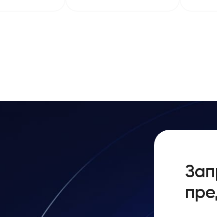
Зап
пре