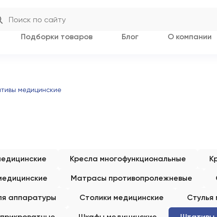
Подборки товаров
Блог
О компании
тивы медицинские
медицинские
Кресла многофункциональные
К
медицинские
Матрасы противопролежневые
ля аппаратуры
Столики медицинские
Стулья
 прикроватные
Шкафы медицинские
Штативы 