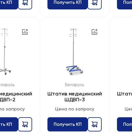
ть КП
Получить КП
Пол
еларусь
Беларусь
медицинский
Штатив медицинский
Штат
ДВП-2
ШДВП-3
по запросу
Цена по запросу
Це
ть КП
Получить КП
Пол