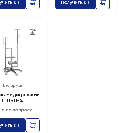
учить КП
Получить КП
Беларусь
ив медицинский
ШДВП-4
на по запросу
учить КП