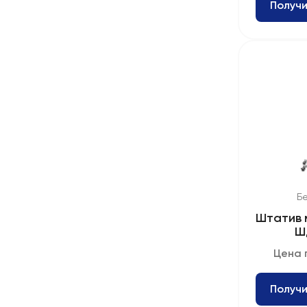
Получи
Б
Штатив 
Ш
Цена 
Получи