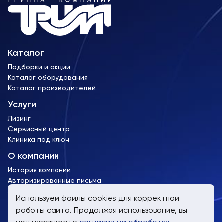
Каталог
Подборки и акции
Каталог оборудования
Каталог производителей
Услуги
Лизинг
Сервисный центр
Клиника под ключ
О компании
История компании
Авторизированные письма
Лицензии и сертификаты
Используем файлы cookies для корректной
работы сайта. Продолжая использование, вы
пн-пт, 9:00 до 19:00
подтверждаете
согласие на обработку