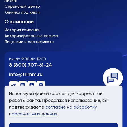
Лизинг
Сервисный центр
Клиника под ключ
О компании
История компании
Авторизированные письма
Лицензии и сертификаты
пн-пт, 9:00 до 19:00
8 (800) 707-61-24
info@trimm.ru
Telegra
WhatsA
Заказат
Используем файлы cookies для корректной
работы сайта. Продолжая использование, вы
Сайт носит информационный характер и не является
подтверждаете
согласие на обработку
публичной офертой
персональных данных
Политика обработки персональных данных
Информированное согласие пользователя сайта