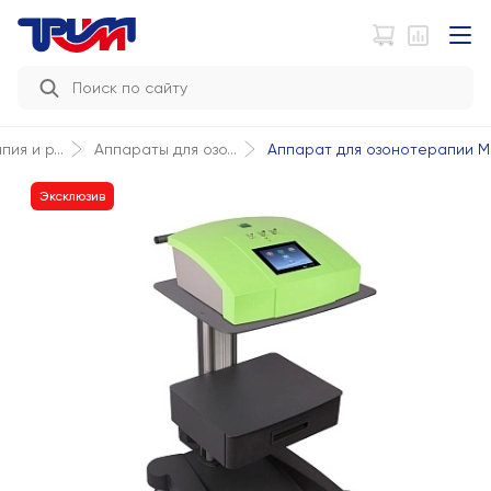
Аппарат для озонотерапии M.
ия и р...
Аппараты для озо...
Эксклюзив