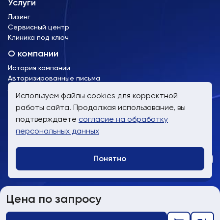
Услуги
Лизинг
Сервисный центр
Клиника под ключ
О компании
История компании
Авторизированные письма
Лицензии и сертификаты
Используем файлы cookies для корректной
работы сайта. Продолжая использование, вы
подтверждаете
согласие на обработку
пн-пт, 9:00 до 19:00
8 (800) 707-61-24
персональных данных
info@trimm.ru
Понятно
Telegra
WhatsA
Заказат
Сайт носит информационный характер и не является публичной
Цена по запросу
офертой
Политика обработки персональных данных