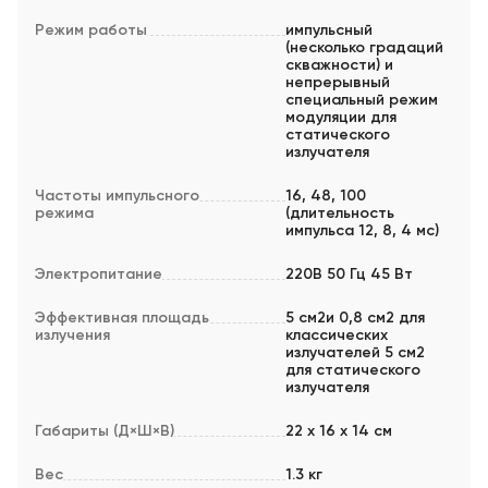
Режим работы
импульсный
(несколько градаций
скважности) и
непрерывный
специальный режим
модуляции для
статического
излучателя
Частоты импульсного
16, 48, 100
режима
(длительность
импульса 12, 8, 4 мс)
Электропитание
220В 50 Гц 45 Вт
Эффективная площадь
5 см2и 0,8 см2 для
излучения
классических
излучателей 5 см2
для статического
излучателя
Габариты (Д×Ш×В)
22 х 16 х 14 см
Вес
1.3 кг