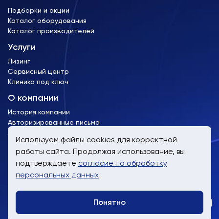
Подборки и акции
Каталог оборудования
Каталог производителей
Услуги
Лизинг
Сервисный центр
Клиника под ключ
О компании
История компании
Авторизированные письма
Лицензии и сертификаты
Используем файлы cookies для корректной
работы сайта. Продолжая использование, вы
пн-пт, 9:00 до 19:00
подтверждаете
согласие на обработку
8 (800) 707-61-24
персональных данных
info@trimm.ru
Понятно
Telegra
WhatsA
Заказат