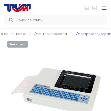
Электрокардиограф 
кциональная д...
Электрокардиогра...
Недоступно