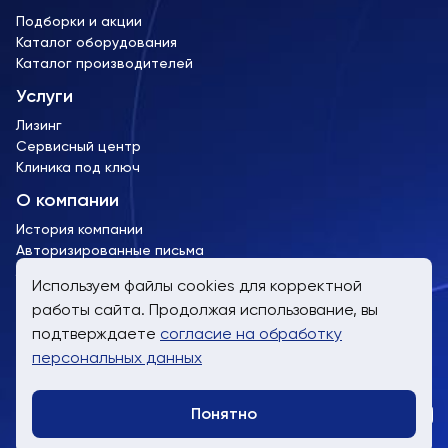
Подборки и акции
Каталог оборудования
Каталог производителей
Услуги
Лизинг
Сервисный центр
Клиника под ключ
О компании
История компании
Авторизированные письма
Лицензии и сертификаты
Используем файлы cookies для корректной
работы сайта. Продолжая использование, вы
пн-пт, 9:00 до 19:00
подтверждаете
согласие на обработку
8 (800) 707-61-24
персональных данных
info@trimm.ru
Понятно
Telegra
WhatsA
Заказат