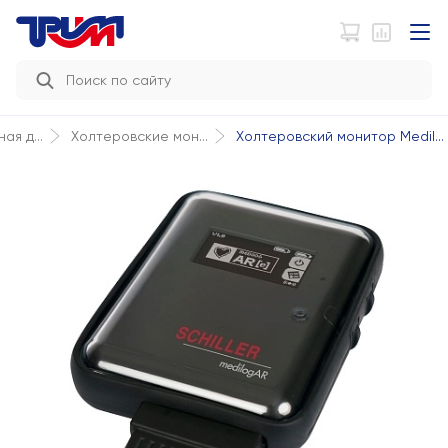
Холтеровский монитор Medil...
ая д...
Холтеровские мон...