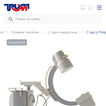
С-дуга Phili
лог
Лучевая терапия ...
С-дуги хирургиче...
Недоступно