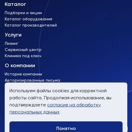
Каталог
Подборки и акции
Каталог оборудования
Каталог производителей
Услуги
Лизинг
Сервисный центр
Клиника под ключ
О компании
История компании
Авторизированные письма
Лицензии и сертификаты
Используем файлы cookies для корректной
работы сайта. Продолжая использование, вы
пн-пт, 9:00 до 19:00
подтверждаете
согласие на обработку
8 (800) 707-61-24
персональных данных
info@trimm.ru
Понятно
Telegra
WhatsA
Заказат