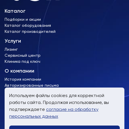
Каталог
Подборки и акции
Каталог оборудования
Каталог производителей
Услуги
Лизинг
Сервисный центр
Клиника под ключ
О компании
История компании
Авторизированные письма
Лицензии и сертификаты
Используем файлы cookies для корректной
работы сайта. Продолжая использование, вы
пн-пт, 9:00 до 19:00
подтверждаете
согласие на обработку
8 (800) 707-61-24
персональных данных
info@trimm.ru