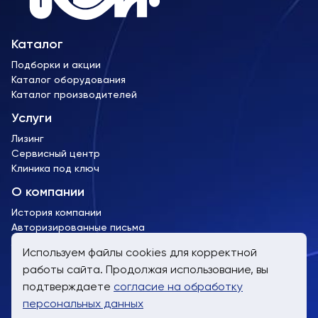
Каталог
Подборки и акции
Каталог оборудования
Каталог производителей
Услуги
Лизинг
Сервисный центр
Клиника под ключ
О компании
История компании
Авторизированные письма
Лицензии и сертификаты
Используем файлы cookies для корректной
работы сайта. Продолжая использование, вы
пн-пт, 9:00 до 19:00
подтверждаете
согласие на обработку
8 (800) 707-61-24
персональных данных