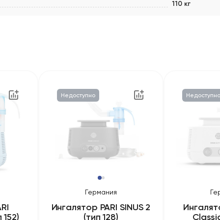
110 кг
Недоступно
Недоступн
Германия
Ге
RI
Ингалятор PARI SINUS 2
Ингалят
 152)
(тип 128)
Classi