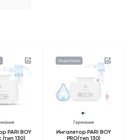
о
Недоступно
рмания
Германия
ор PARI BOY
Ингалятор PARI BOY
c (тип 130)
PRO(тип 130)