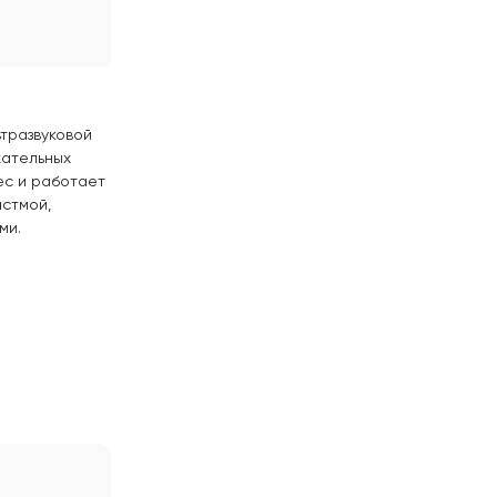
ьтразвуковой
хательных
ес и работает
астмой,
ми.