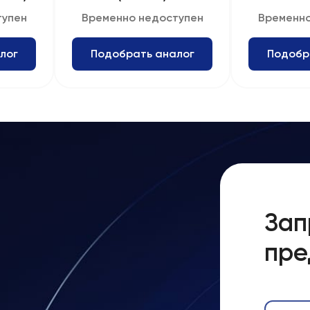
тупен
Временно недоступен
Временно
лог
Подобрать аналог
Подобр
Зап
пре