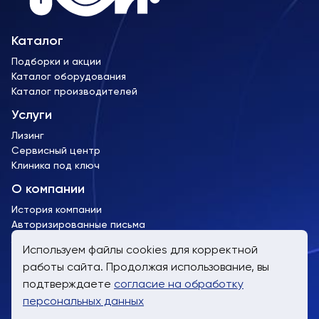
Каталог
Подборки и акции
Каталог оборудования
Каталог производителей
Услуги
Лизинг
Сервисный центр
Клиника под ключ
О компании
История компании
Авторизированные письма
Лицензии и сертификаты
Используем файлы cookies для корректной
работы сайта. Продолжая использование, вы
пн-пт, 9:00 до 19:00
подтверждаете
согласие на обработку
8 (800) 707-61-24
персональных данных