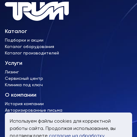
Каталог
Подборки и акции
Каталог оборудования
Каталог производителей
Услуги
Лизинг
Сервисный центр
Клиника под ключ
О компании
История компании
Авторизированные письма
Лицензии и сертификаты
Используем файлы cookies для корректной
работы сайта. Продолжая использование, вы
пн-пт, 9:00 до 19:00
подтверждаете
согласие на обработку