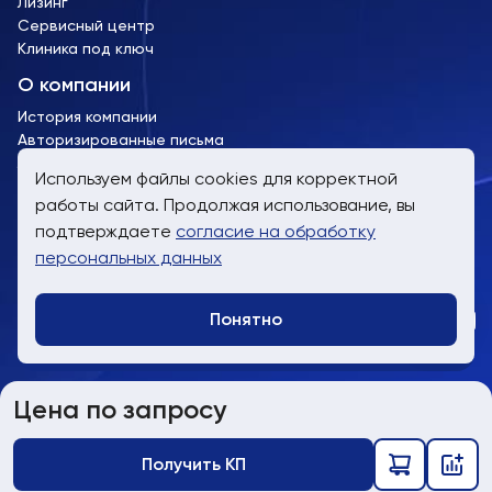
Лизинг
Сервисный центр
Клиника под ключ
О компании
История компании
Авторизированные письма
Лицензии и сертификаты
Используем файлы cookies для корректной
работы сайта. Продолжая использование, вы
пн-пт, 9:00 до 19:00
подтверждаете
согласие на обработку
8 (800) 707-61-24
персональных данных
info@trimm.ru
Понятно
Telegra
WhatsA
Заказат
Сайт носит информационный характер и не является публичной
Цена по запросу
офертой
Политика обработки персональных данных
Получить КП
Информированное согласие пользователя сайта