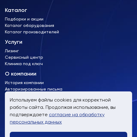
Каталог
Подборки и акции
Каталог оборудования
Каталог производителей
Услуги
Лизинг
Сервисный центр
Клиника под ключ
О компании
История компании
Авторизированные письма
Лицензии и сертификаты
Используем файлы cookies для корректной
работы сайта. Продолжая использование, вы
пн-пт, 9:00 до 19:00
подтверждаете
согласие на обработку
8 (800) 707-61-24
персональных данных
info@trimm.ru