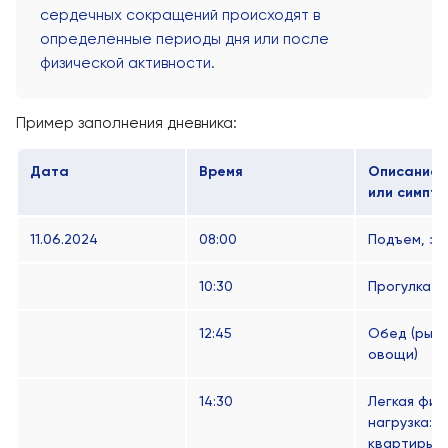
сердечных сокращений происходят в
определенные периоды дня или после
физической активности.
Пример заполнения дневника:
Дата
Время
Описание 
или симпт
11.06.2024
08:00
Подъем, за
10:30
Прогулка в
12:45
Обед (рыба
овощи)
14:30
Легкая физ
нагрузка: 
квартиры