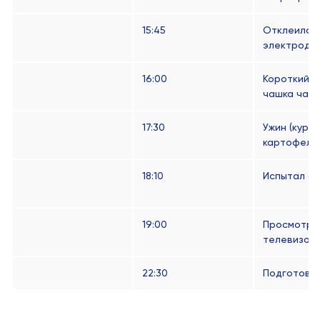
15:45
Отклеился
электрод
16:00
Короткий о
чашка чая
17:30
Ужин (куриц
картофель,
18:10
Испытал с
19:00
Просмотр
телевизор
22:30
Подготовка